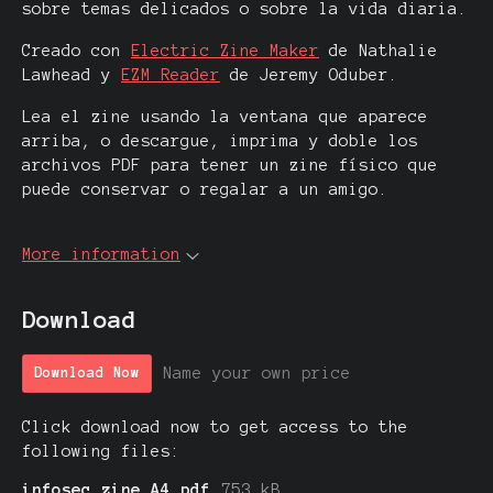
sobre temas delicados o sobre la vida diaria.
Creado con
Electric Zine Maker
de Nathalie
Lawhead y
EZM Reader
de Jeremy Oduber.
Lea el zine usando la ventana que aparece
arriba, o descargue, imprima y doble los
archivos PDF para tener un zine físico que
puede conservar o regalar a un amigo.
More information
Download
Name your own price
Download Now
Click download now to get access to the
following files:
infosec_zine_A4.pdf
753 kB